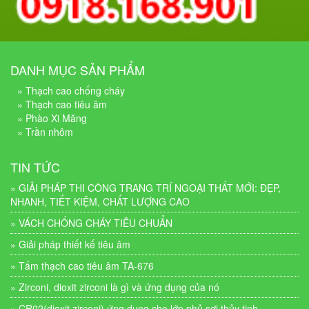
DANH MỤC SẢN PHẨM
» Thạch cao chống cháy
» Thạch cao tiêu âm
» Phào Xi Măng
» Trần nhôm
TIN TỨC
» GIẢI PHÁP THI CÔNG TRANG TRÍ NGOẠI THẤT MỚI: ĐẸP,
NHANH, TIẾT KIỆM, CHẤT LƯỢNG CAO
» VÁCH CHỐNG CHÁY TIÊU CHUẨN
» Giải pháp thiết kế tiêu âm
» Tấm thạch cao tiêu âm TA-676
» Zirconi, dioxit zirconi là gì và ứng dụng của nó
» CR02(dioxit zirconi) ứng dụng cho lớp phủ sợi thủy tinh