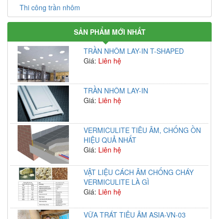
Thi công trần nhôm
SẢN PHẨM MỚI NHẤT
TRẦN NHÔM LAY-IN T-SHAPED
Giá:
Liên hệ
TRẦN NHÔM LAY-IN
Giá:
Liên hệ
VERMICULITE TIÊU ÂM, CHỐNG ỒN
HIỆU QUẢ NHẤT
Giá:
Liên hệ
VẬT LIỆU CÁCH ÂM CHỐNG CHÁY
VERMICULITE LÀ GÌ
Giá:
Liên hệ
VỮA TRÁT TIÊU ÂM ASIA-VN-03