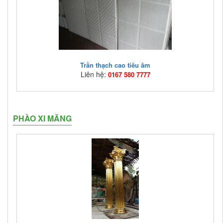
cùng một sản phẩm có nhiều các tính năng như sức ...
Trần thạch cao tiêu âm
Liên hệ:
0167 580 7777
Mã hàng:
TTTA01
PHÀO XI MĂNG
Giá bán:
Liên hệ: 0167 580 7777
Hệ thống treo trần rất lý tưởng và phù hợp đối với việc
lắp đặt tấm trần thạch cao tiêu âm mỹ thuật ...