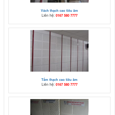
Vách thạch cao tiêu âm
Liên hệ:
0167 580 7777
Mã hàng:
TCTA02
Giá bán:
Liên hệ: 0167 580 7777
Vách thạch cao tiêu âm ASIA Việt Nam
Tấm thạch cao tiêu âm
Liên hệ:
0167 580 7777
Mã hàng:
TCTA01
Giá bán:
Liên hệ: 0167 580 7777
Đặc tính nổi bật nhất của tấm thạch cao GH là trong