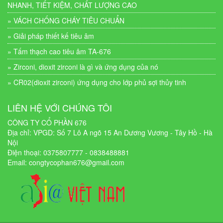
NHANH, TIẾT KIỆM, CHẤT LƯỢNG CAO
» VÁCH CHỐNG CHÁY TIÊU CHUẨN
» Giải pháp thiết kế tiêu âm
» Tấm thạch cao tiêu âm TA-676
» Zirconi, dioxit zirconi là gì và ứng dụng của nó
» CR02(dioxit zirconi) ứng dụng cho lớp phủ sợi thủy tinh
LIÊN HỆ VỚI CHÚNG TÔI
CÔNG TY CỔ PHẦN 676
Địa chỉ: VPGD: Số 7 Lô A ngõ 15 An Dương Vương - Tây Hồ - Hà
Nội
Điện thoại: 0375807777 - 0838488881
Email:
congtycophan676@gmail.com