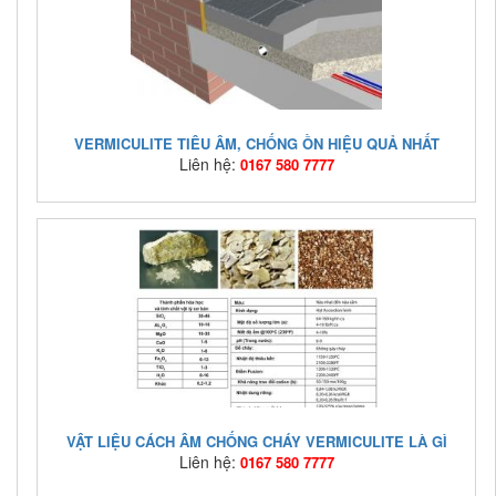
VERMICULITE TIÊU ÂM, CHỐNG ỒN HIỆU QUẢ NHẤT
Liên hệ:
0167 580 7777
Mã hàng:
asia-vn-05
Giá bán:
Liên hệ: 0167 580 7777
VẬT LIỆU CÁCH ÂM CHỐNG CHÁY VERMICULITE LÀ GÌ
Liên hệ:
0167 580 7777