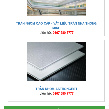
TRẦN NHÔM CAO CẤP - VẬT LIỆU TRẦN NHÀ THÔNG
MINH
Liên hệ:
0167 580 7777
Mã hàng:
TN ASTRONG
Giá bán:
Liên hệ: 0167 580 7777
TRẦN NHÔM ASTRONGEST
Liên hệ:
0167 580 7777
Mã hàng:
TN01