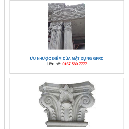
Mã hàng:
gfrc kt
Giá bán:
Liên hệ: 0167 580 7777
ƯU NHƯỢC ĐIỂM CỦA MẶT DỰNG GFRC
Liên hệ:
0167 580 7777
Mã hàng:
GFRC1
Giá bán:
Liên hệ: 0167 580 7777