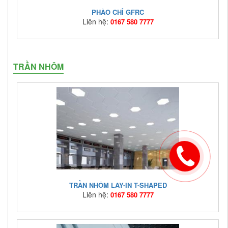
PHÀO CHỈ GFRC
Liên hệ:
0167 580 7777
Mã hàng:
gfrc
TRẦN NHÔM
Giá bán:
Liên hệ: 0167 580 7777
TRẦN NHÔM LAY-IN T-SHAPED
Liên hệ:
0167 580 7777
Mã hàng:
LI-TSH