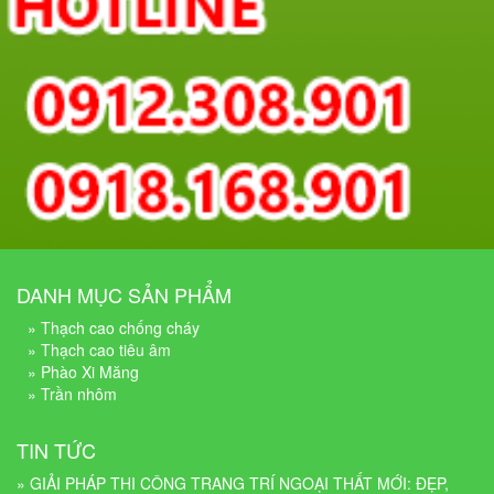
DANH MỤC SẢN PHẨM
» Thạch cao chống cháy
» Thạch cao tiêu âm
» Phào Xi Măng
» Trần nhôm
TIN TỨC
» GIẢI PHÁP THI CÔNG TRANG TRÍ NGOẠI THẤT MỚI: ĐẸP,