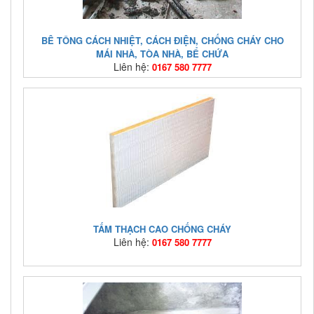
BÊ TÔNG CÁCH NHIỆT, CÁCH ĐIỆN, CHỐNG CHÁY CHO
MÁI NHÀ, TÒA NHÀ, BỂ CHỨA
Liên hệ:
0167 580 7777
Mã hàng:
asia-vn-01
Giá bán:
Liên hệ: 0167 580 7777
TẤM THẠCH CAO CHỐNG CHÁY
Liên hệ:
0167 580 7777
Mã hàng:
GH1
Giá bán:
Liên hệ: 0167 580 7777