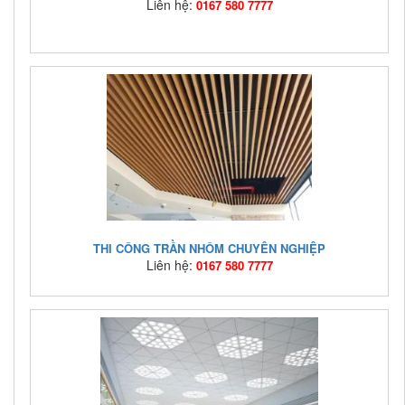
Liên hệ:
0167 580 7777
Mã hàng:
TẤM TIÊU ÂM BOZAN
Giá bán:
Liên hệ: 0167 580 7777
THI CÔNG TRẦN NHÔM CHUYÊN NGHIỆP
Liên hệ:
0167 580 7777
Mã hàng:
TN02
Giá bán:
Liên hệ: 0167 580 7777