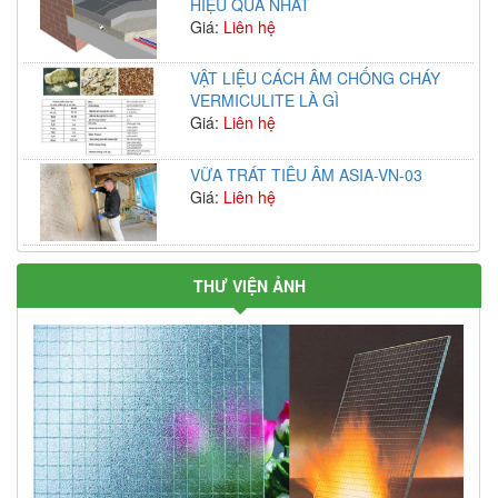
HIỆU QUẢ NHẤT
Giá:
Liên hệ
VẬT LIỆU CÁCH ÂM CHỐNG CHÁY
VERMICULITE LÀ GÌ
Giá:
Liên hệ
VỮA TRÁT TIÊU ÂM ASIA-VN-03
Giá:
Liên hệ
THƯ VIỆN ẢNH