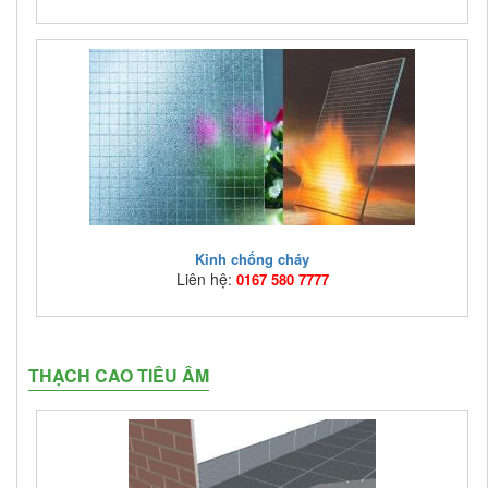
Mã hàng:
VLCC01
Giá bán:
Liên hệ: 0167 580 7777
S707-60 : Gốc nước, một thành phần, màu trắng. Dùng
để phủ chống cháy (trương phồng) cho kết cấu kh ...
Kinh chống cháy
Liên hệ:
0167 580 7777
Mã hàng:
KCC01
THẠCH CAO TIÊU ÂM
Giá bán:
Liên hệ: 0167 580 7777
Hệ thống chống cháy là hệ thống hoàn chỉnh được thiết
kế để phục vụ cho tất cả các yêu cầu an toàn ...