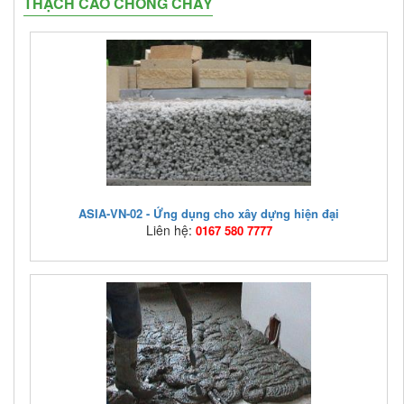
THẠCH CAO CHỐNG CHÁY
ASIA-VN-02 - Ứng dụng cho xây dựng hiện đại
Liên hệ:
0167 580 7777
Mã hàng:
ASIA-VN-02
Giá bán:
Liên hệ: 0167 580 7777