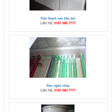
Trần thạch cao tiêu âm
Liên hệ:
0167 580 7777
Mã hàng:
TTTA01
Giá bán:
Liên hệ: 0167 580 7777
Hệ thống treo trần rất lý tưởng và phù hợp đối với việc
lắp đặt tấm trần thạch cao tiêu âm mỹ thuật ...
Sàn ngăn cháy
Liên hệ:
0167 580 7777
Mã hàng:
VLCC02
Giá bán:
Liên hệ: 0167 580 7777