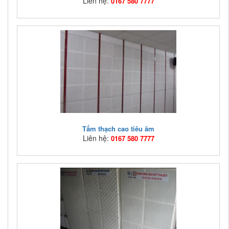
Liên hệ:
0167 580 7777
Mã hàng:
TCTA02
Giá bán:
Liên hệ: 0167 580 7777
Vách thạch cao tiêu âm ASIA Việt Nam
Tấm thạch cao tiêu âm
Liên hệ:
0167 580 7777
Mã hàng:
TCTA01
Giá bán:
Liên hệ: 0167 580 7777
Đặc tính nổi bật nhất của tấm thạch cao GH là trong
cùng một sản phẩm có nhiều các tính năng như sức ...