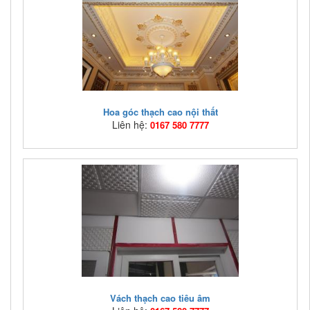
Phào thạch cao ASIA Việt Nam, phào thạch cao hoa văn
perfect
Hoa góc thạch cao nội thất
Liên hệ:
0167 580 7777
Mã hàng:
HVTC01
Giá bán:
Liên hệ: 0167 580 7777
Hoa góc thạch cao phù hợp với không gian mang hơi
hướng cổ điển và thậm chí với cả không gian phong ...
Vách thạch cao tiêu âm