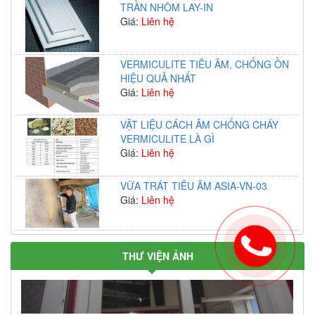
TRẦN NHÔM LAY-IN
Giá:
Liên hệ
VERMICULITE TIÊU ÂM, CHỐNG ỒN
HIỆU QUẢ NHẤT
Giá:
Liên hệ
VẬT LIỆU CÁCH ÂM CHỐNG CHÁY
VERMICULITE LÀ GÌ
Giá:
Liên hệ
VỮA TRÁT TIÊU ÂM ASIA-VN-03
Giá:
Liên hệ
THƯ VIỆN ẢNH