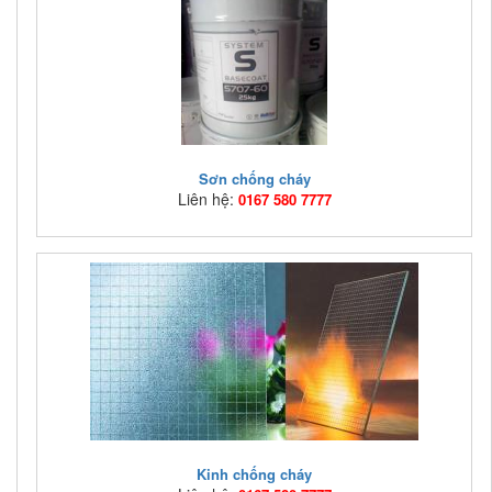
Sàn ngăn cháy, san ngan chay, vật liệu chống cháy, vat
lieu chong chay
Sơn chống cháy
Liên hệ:
0167 580 7777
Mã hàng:
VLCC01
Giá bán:
Liên hệ: 0167 580 7777
S707-60 : Gốc nước, một thành phần, màu trắng. Dùng
để phủ chống cháy (trương phồng) cho kết cấu kh ...
Kinh chống cháy