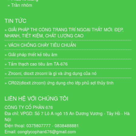
» Trần nhôm
TIN TỨC
» GIẢI PHÁP THI CÔNG TRANG TRÍ NGOẠI THẤT MỚI: ĐẸP,
NHANH, TIẾT KIỆM, CHẤT LƯỢNG CAO
» VÁCH CHỐNG CHÁY TIÊU CHUẨN
» Giải pháp thiết kế tiêu âm
» Tấm thạch cao tiêu âm TA-676
» Zirconi, dioxit zirconi là gì và ứng dụng của nó
» CR02(dioxit zirconi) ứng dụng cho lớp phủ sợi thủy tinh
LIÊN HỆ VỚI CHÚNG TÔI
CÔNG TY CỔ PHẦN 676
Địa chỉ: VPGD: Số 7 Lô A ngõ 15 An Dương Vương - Tây Hồ - Hà
Nội
Điện thoại: 0375807777 - 0838488881
Email:
congtycophan676@gmail.com