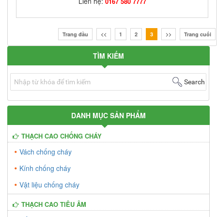
Liên hệ:
0167 580 7777
Mã hàng:
KCC01
Trang đầu
<<
1
2
3
>>
Trang cuối
Giá bán:
Liên hệ: 0167 580 7777
TÌM KIẾM
Hệ thống chống cháy là hệ thống hoàn chỉnh được thiết
kế để phục vụ cho tất cả các yêu cầu an toàn ...
Search
DANH MỤC SẢN PHẨM
THẠCH CAO CHỐNG CHÁY
Vách chống cháy
Kính chống cháy
Vật liệu chống cháy
THẠCH CAO TIÊU ÂM